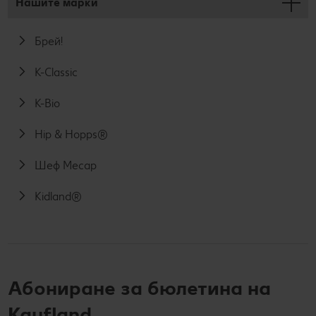
Нашите марки
Брей!
K-Classic
K-Bio
Hip & Hopps®
Шеф Месар
Kidland®
Абониране за бюлетина на
Kaufland