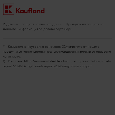
Редакция
Защита на личните данни
Принципи на защита на
данните - информация за делови партньори
*
Климатично неутрално означава: CO
емисиите от нашите
2
продукти са компенсирани чрез сертифицирани проекти за опазване
на климата.
1
Източник: https://www.wwf.de/fileadmin/user_upload/living-planet-
report/2020/Living-Planet-Report-2020-english-version.pdf