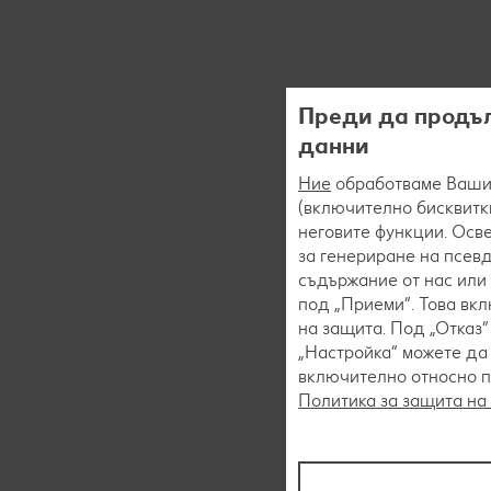
Преди да продъл
данни
Ние
обработваме Вашит
(включително бисквитки
неговите функции. Осве
за генериране на псев
съдържание от нас или 
под „Приеми“. Това вк
на защита. Под „Отказ
„Настройка“ можете да
включително относно пр
Политика за защита на