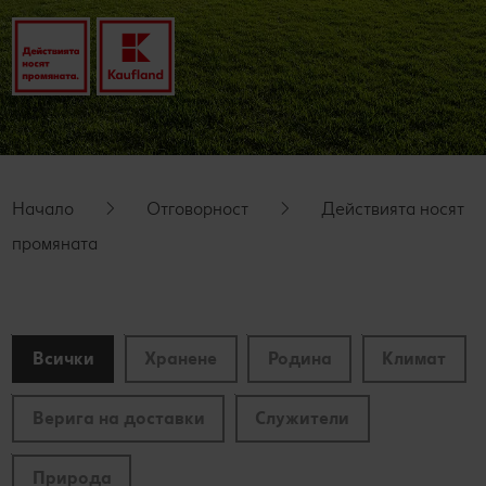
производители
Станете наш партньор
Начало
Отговорност
Действията носят
промяната
Всички
Хранене
Родина
Климат
Верига на доставки
Служители
Природа