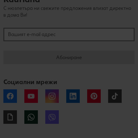
С нюзлетъра ни свежите предложения влизат директно
в дома Ви!
Вашият e-mail адрес
Абониране
Социални мрежи
Facebook
YouTube
Instagram
LinkedIn
Pinterest
Tiktok
Giphy
WhatsApp
Viber