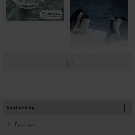
защо за нас е важно да
Отправяме се към Ледения
дадем пример и да
континент в подкрепа на
потърсим начини за
научните изследвания на
намаляване или дори
промените в климата
елиминиране на
микропластмасата.
Kaufland.bg
Брошура