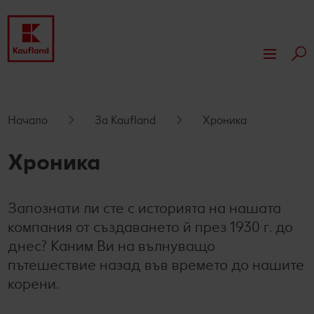
Тър
За Kaufland
Нашите ценности
Отговорност
Начало
За Kaufland
Хроника
Нашата култура
Отличия
Действията носят промяната
Недвижимости
Хроника
Compliance
Хроника
Концепция за филиалите
Преса
Запознати ли сте с историята на нашата
Kaufland собствени марки
Kaufland като партньор
Новини
За партньори
компания от създаването й през 1930 г. до
Устойчиво строителство
Реклама в Kaufland
днес? Каним Ви на вълнуващо
пътешествие назад във времето до нашите
Новини
Ваучери за храна
корени.
Контакт
Kaufland основава АгроАкадемия за земеделски