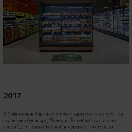
2017
В София и във Варна са открити два нови филиала - на
столичния булевард "Генерал Тотлебен", както и на
улица "Д-р Петър Скорчев" в морската ни столица.