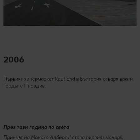
2006
Първият хипермаркет Kaufland в България отваря врати.
Градът е Пловдив.
През тази година по света
Принцът на Монако Алберт II става първият монарх,