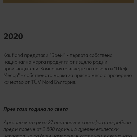
2020
Kaufland представи "Брей!" - първата собствена
национална марка продукти от изцяло родни
производители. Компанията въведе на пазара и "Шеф
Месар" - собствената марка за прясно месо с проверено
качество от TÜV Nord България.
През тази година по света
Археолози откриха 27 неотваряни саркофага, погребани
преди повече от 2 500 години, в древен египетски
некропол. Те са били намерени в кладенец в свещеното