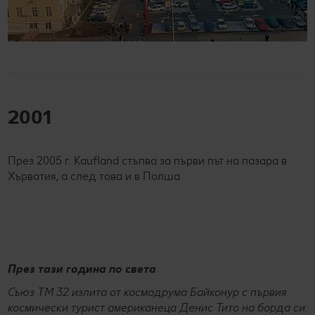
2001
През 2005 г. Kaufland стъпва за първи път на пазара в
Хърватия, а след това и в Полша.
През тази година по света
Съюз ТМ 32 излита от космодрума Байконур с първия
космически турист американеца Денис Тито на борда си.