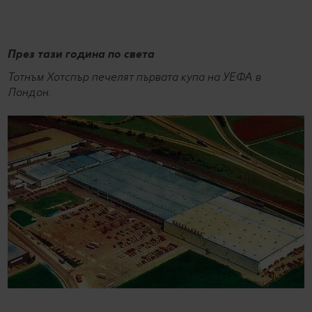
През тази година по света
Тотнъм Хотспър печелят първата купа на УЕФА в
Лондон.