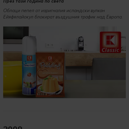
През тази година по света
Облаци пепел от изригналия исландски вулкан
Ейяфялайокул блокират въздушния трафик над Европа.
2009