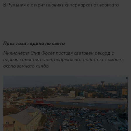
В Румъния е открит първият хипермаркет от веригата.
През тази година по света
Милионерът Стив Фосет поставя световен рекорд с
първия самостоятелен, непрекъснат полет със самолет
около земното кълбо.