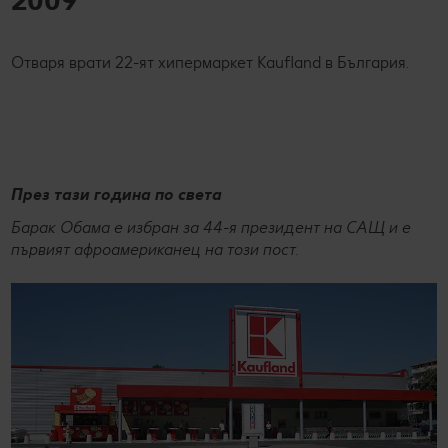
Отваря врати 22-ят хипермаркет Kaufland в България.
През тази година по света
Барак Обама е избран за 44-я президент на САЩ и е
първият афроамериканец на този пост.