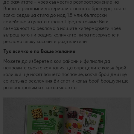
да разчитате – чрез съвместно разпространение на
производители
Вашите рекламни материали с нашата брошура, която
всяка седмица стига до над 1,8 млн. български
Станете наш партньор
семейства в цялата страна. Предоставяме Ви и
възможност за реклама в нашите хипермаркети чрез
вътрешното ни радио, количките ни за пазаруване и
реклама върху касовите разделители.
Тук всичко е по Ваше желание
Можете да изберете в кои райони и филиали да
направите своята кампания, да определите какъв брой
колички ще носят вашето послание, какъв брой дни ще
се излъчва рекламния Ви спот и какъв брой брошури ще
разпространим и с каква честота.