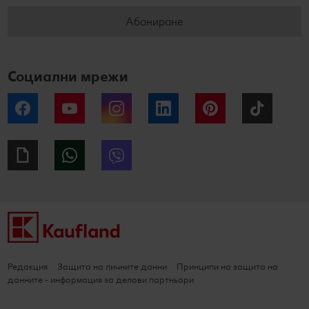
Абониране
Социални мрежи
Facebook
YouTube
Instagram
LinkedIn
Pinterest
Tiktok
Giphy
WhatsApp
Viber
Редакция
Защита на личните данни
Принципи на защита на
данните - информация за делови партньори