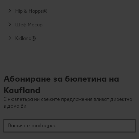
Hip & Hopps®
Шеф Месар
Kidland®
Абониране за бюлетина на
Kaufland
С нюзлетъра ни свежите предложения влизат директно
в дома Ви!
Вашият e-mail адрес