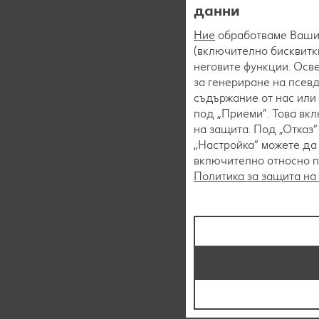
данни
Ние
обработваме Вашит
(включително бисквитки
неговите функции. Осве
за генериране на псев
съдържание от нас или 
под „Приеми“. Това вк
на защита. Под „Отказ
„Настройка“ можете да
включително относно пр
Политика за защита на