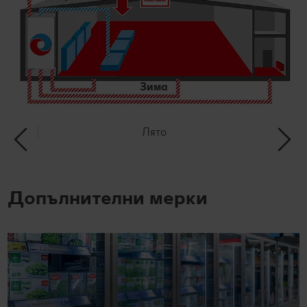
Зима
Лято
Допълнителни мерки