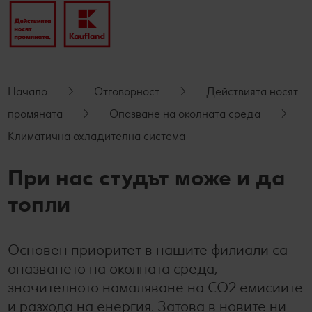
производители
Станете наш партньор
Начало
Отговорност
Действията носят
промяната
Опазване на околната среда
Kлиматична охладителна система
При нас студът може и да
топли
Основен приоритет в нашите филиали са
опазването на околната среда,
значителното намаляване на CO2 емисиите
и разхода на енергия. Затова в новите ни