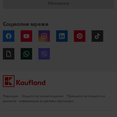
Абониране
Социални мрежи
Facebook
YouTube
Instagram
LinkedIn
Pinterest
Tiktok
Giphy
WhatsApp
Viber
Редакция
Защита на личните данни
Принципи на защита на
данните - информация за делови партньори