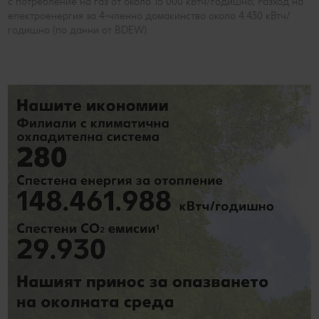
с потребление на газ от около 15 000 кВтч/годишно; Разход на
електроенергия за 4-членно домакинство около 4.430 кВтч/
годишно (по данни от BDEW)