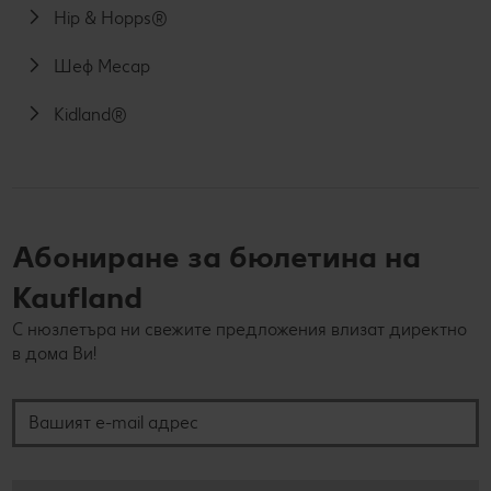
Hip & Hopps®
Шеф Месар
Kidland®
Абониране за бюлетина на
Kaufland
С нюзлетъра ни свежите предложения влизат директно
в дома Ви!
Вашият e-mail адрес