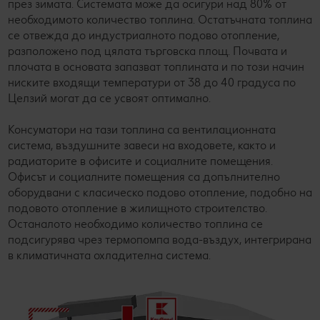
през зимата. Системата може да осигури над 80% от
с
необходимото количество топлина. Остатъчната топлина
в
се отвежда до индустриалното подово отопление,
о
разположено под цялата търговска площ. Почвата и
т
плочата в основата запазват топлината и по този начин
Н
ниските входящи температури от 38 до 40 градуса по
 в
д
Целзий могат да се усвоят оптимално.
а
с
ц
Консуматори на тази топлина са вентилационната
о
система, въздушните завеси на входовете, както и
п
радиаторите в офисите и социалните помещения.
к
Офисът и социалните помещения са допълнително
оборудвани с класическо подово отопление, подобно на
подовото отопление в жилищното строителство.
Останалото необходимо количество топлина се
подсигурява чрез термопомпа вода-въздух, интегрирана
в климатичната охладителна система.