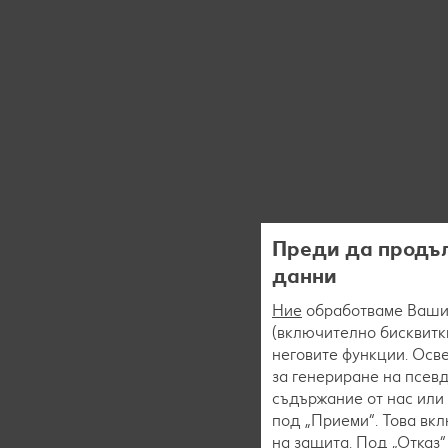
Преди да продъл
данни
Ние
обработваме Вашит
(включително бисквитки
неговите функции. Осве
за генериране на псев
съдържание от нас или 
под „Приеми“. Това вк
на защита. Под „Отказ