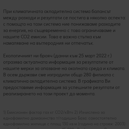
При климатичната охладителна система балансът
между разходи и резултати се постига в няколко аспекта:
с помощта на тази система ние понижаваме разходите
за енергия, но същевременно с това ограничаваме и
нашите CO2 емисии. Това е важна стъпка към
намаляване на въглеродния ни отпечатък.
Екологичният ни брояч (данни към 25 март 2022 г.)
отразява актуалната информация за резултатите от
нашите мерки за опазване на околната среда и климата.
В осем държави сме изградили общо 280 филиала с
климатична охладителна система. В графиката Ви
предоставяме информация за успешните резултати от
реализирането на този проект до момента.
1) Емисионен фактор газ кг СО2/кВтч 2) Изчислено за
еднофамилно домакинство т/годишно База: самостоятелно
еднофамилно жилище с площ 130 кв.м (година на строеж: 2003)