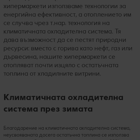
хипермаркети използваме технологии за
енергийна ефективност, а отоплението им
се случва чрез т.нар. технология на
климатичната охладителна система. Тя
дава възможност да се пестят природни
ресурси: вместо с горива като нефт, газ или
дървесина, нашите хипермаркети се
отопляват почти изцяло с остатъчната
топлина от хладилните витрини.
Климатичната охладителна
система през зимата
Благодарение на климатичната охладителна система,
П
неусвояваната досега остатъчна топлина се използва
и