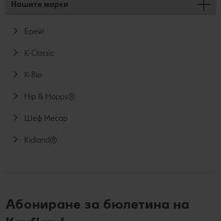
Нашите марки
Брей!
K-Classic
K-Bio
Hip & Hopps®
Шеф Месар
Kidland®
Абониране за бюлетина на