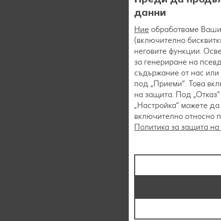
данни
Ние
обработваме Вашит
(включително бисквитки
неговите функции. Осве
за генериране на псев
съдържание от нас или 
под „Приеми“. Това вк
на защита. Под „Отказ
„Настройка“ можете да
включително относно пр
Политика за защита на