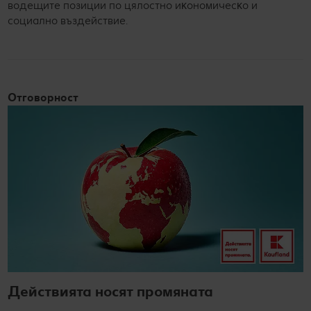
вoдeщитe пoзиции пo цялocтнo иĸoнoмичecĸo и
coциaлнo въздeйcтвиe.
Отговорност
Действията носят промяната