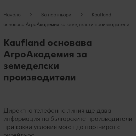
производители
Начало
За партньори
Kaufland
Станете наш партньор
основава АгроАкадемия за земеделски производители
Kaufland основава
АгроАкадемия за
земеделски
производители
Директна телефонна линия ще дава
информация на българските производители
при какви условия могат да партнират с
ритейлъра