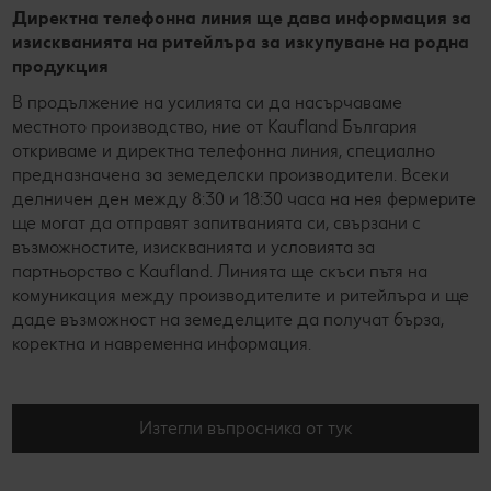
Директна телефонна линия ще дава информация за
изискванията на ритейлъра за изкупуване на родна
продукция
В продължение на усилията си да насърчаваме
местното производство, ние от Kaufland България
откриваме и директна телефонна линия, специално
предназначена за земеделски производители. Всеки
делничен ден между 8:30 и 18:30 часа на нея фермерите
ще могат да отправят запитванията си, свързани с
възможностите, изискванията и условията за
партньорство с Kaufland. Линията ще скъси пътя на
комуникация между производителите и ритейлъра и ще
даде възможност на земеделците да получат бърза,
коректна и навременна информация.
Изтегли въпросника от тук