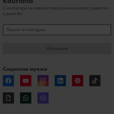
Kaufland
С нюзлетъра ни свежите предложения влизат директно
в дома Ви!
Вашият e-mail адрес
Абониране
Социални мрежи
Facebook
YouTube
Instagram
LinkedIn
Pinterest
Tiktok
Giphy
WhatsApp
Viber