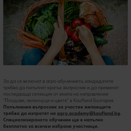
За да се включат в агро-обучението, кандидатите
трябва да попълнят кратък въпросник и да преминат
последваща селекция от екипа на направление
"Πлoдoвe, зeлeнчyци и цвeтя" в Каuflаnd Бългapия.
Попълнения въпросник за участие желаещите
трябва да изпратят на
agro.academy@kaufland.bg
.
Специализираното обучение ще е напълно
безплатно за всички избрани участници.